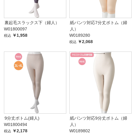
裏起毛スラックス下（婦人）
紙パンツ対応7分丈ボトム（婦
W01800097
人）
￥1,958
W0189280
税込
￥2,068
税込
9分丈ボトム(婦人)
紙パンツ対応9分丈ボトム（婦
W01800494
人）
￥2,178
W0189802
税込