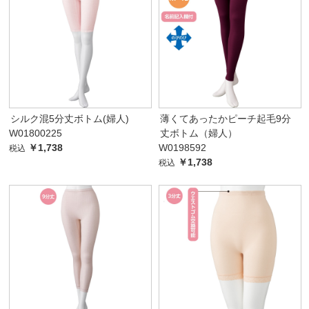
シルク混5分丈ボトム(婦人)
薄くてあったかピーチ起毛9分
W01800225
丈ボトム（婦人）
￥1,738
W0198592
税込
￥1,738
税込