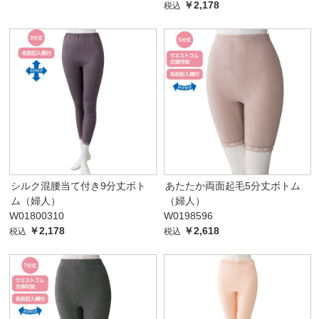
￥2,178
税込
シルク混腰当て付き9分丈ボト
あたたか両面起毛5分丈ボトム
ム（婦人）
（婦人）
W01800310
W0198596
￥2,178
￥2,618
税込
税込