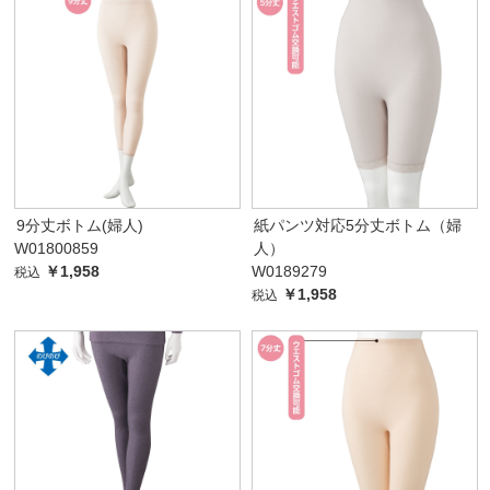
9分丈ボトム(婦人)
紙パンツ対応5分丈ボトム（婦
W01800859
人）
￥1,958
W0189279
税込
￥1,958
税込