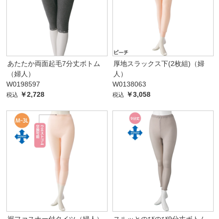
あたたか両面起毛7分丈ボトム
厚地スラックス下(2枚組)（婦
（婦人）
人）
W0198597
W0138063
￥2,728
￥3,058
税込
税込
裾ファスナー付タイツ（婦人）
スルッとのびのび9分丈ボトム