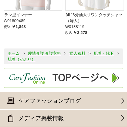
ラン型インナー
[4L]3分袖大寸ワンタッチシャツ
W01800489
（婦人）
￥1,848
W0138119
税込
￥3,278
税込
ホーム
>
愛情介護 介護衣料
>
婦人衣料
>
肌着・靴下
>
肌着（かぶり）
ケアファッションブログ
メディア掲載情報