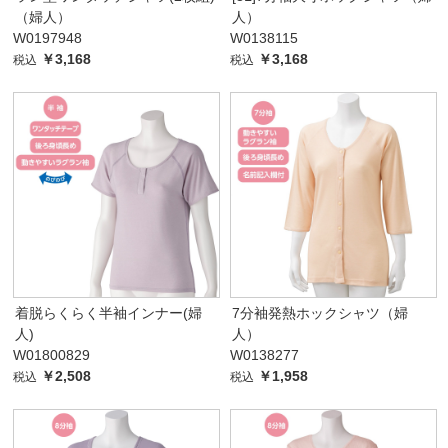
（婦人）
人）
W0197948
W0138115
￥3,168
￥3,168
税込
税込
着脱らくらく半袖インナー(婦
7分袖発熱ホックシャツ（婦
人)
人）
W01800829
W0138277
￥2,508
￥1,958
税込
税込