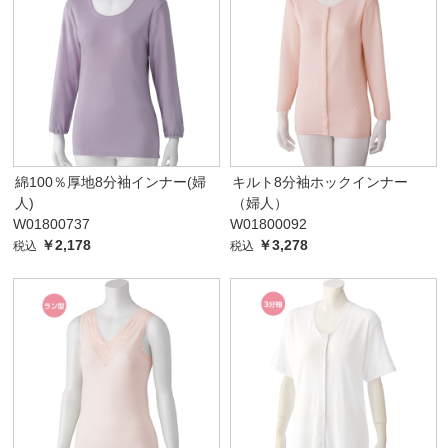
綿100％厚地8分袖インナー(婦
キルト8分袖ホックインナー
人)
（婦人）
W01800737
W01800092
￥2,178
￥3,278
税込
税込