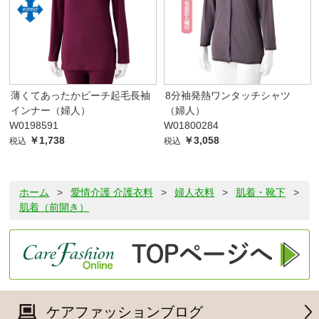
薄くてあったかピーチ起毛長袖
8分袖発熱ワンタッチシャツ
インナー（婦人）
（婦人）
W0198591
W01800284
￥1,738
￥3,058
税込
税込
ホーム
>
愛情介護 介護衣料
>
婦人衣料
>
肌着・靴下
>
肌着（前開き）
ケアファッションブログ