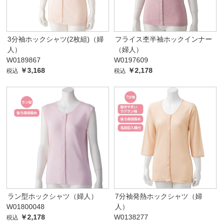
3分袖ホックシャツ(2枚組)（婦
フライス杢半袖ホックインナー
人）
（婦人）
W0189867
W0197609
￥3,168
￥2,178
税込
税込
ラン型ホックシャツ（婦人）
7分袖発熱ホックシャツ（婦
W01800048
人）
￥2,178
W0138277
税込