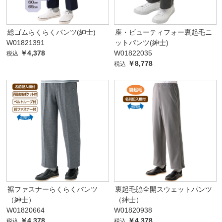
総ゴムらくらくパンツ(紳士)
座・ビューティフォー裏起毛ニ
W01821391
ットパンツ(紳士)
￥4,378
W01822035
税込
￥8,778
税込
裾ファスナーらくらくパンツ
裏起毛脇全開スウェットパンツ
（紳士）
（紳士）
W01820664
W01820938
￥4,378
￥4,378
税込
税込