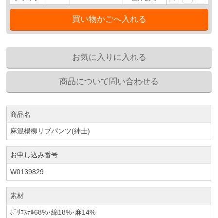
商品名
麻混楊柳リブパンツ(紳士)
お申し込み番号
W0139829
素材
ﾎﾟﾘｴｽﾃﾙ68%･綿18%･麻14%