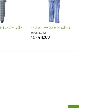
ルトパジャマ(紳
ワンタッチパジャマ（紳士）
W0189294
￥4,378
税込