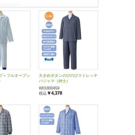
プ＋フルオープン
大きめボタンのびのびストレッチ
）
パジャマ（紳士）
W01800459
￥4,378
税込