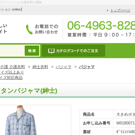
ルファッションと介護衣料の通販
 online】
トップページ
介護 介護衣料
>
紳士衣料
>
パジャマ
>
パジャマ
サイズ以上あり
イズ対応商品
タンパジャマ(紳士)
商品名
大きめボタ
お申し込み番号
W0180071
素材
ﾎﾟﾘｴｽﾃﾙ