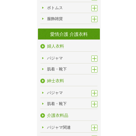
ボトムス
服飾雑貨
愛情介護 介護衣料
婦人衣料
パジャマ
肌着・靴下
紳士衣料
パジャマ
肌着・靴下
介護衣料品
パジャマ関連