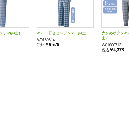
ャマ(紳士)
キルト打合せパジャマ（紳士）
大きめボタンキ
士)
W0189814
￥6,578
税込
W01800713
￥4,378
税込