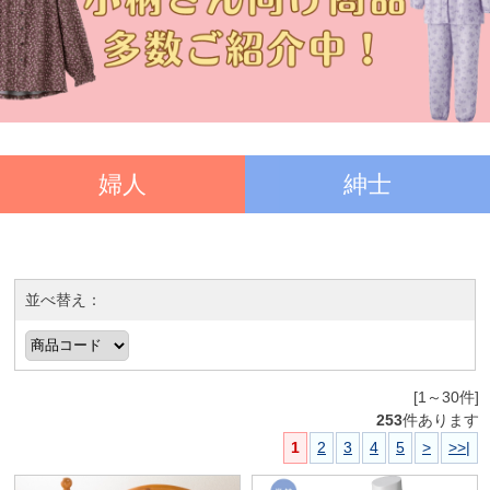
婦人
紳士
並べ替え：
[1～30件]
253
件あります
1
2
3
4
5
>
>>|