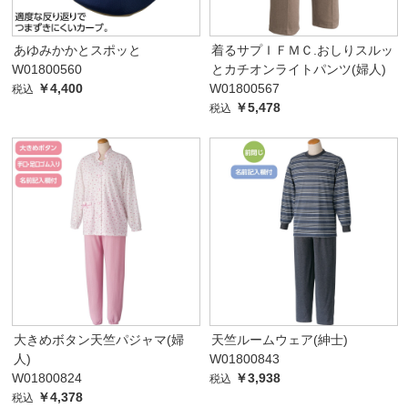
あゆみかかとスポッと
着るサプＩＦＭＣ.おしりスルッ
W01800560
とカチオンライトパンツ(婦人)
￥4,400
W01800567
税込
￥5,478
税込
大きめボタン天竺パジャマ(婦
天竺ルームウェア(紳士)
人)
W01800843
W01800824
￥3,938
税込
￥4,378
税込