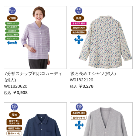
7分袖スナップ釦ポロカーディ
後ろ長めＴシャツ(婦人)
(婦人)
W01822126
W01820620
￥3,278
税込
￥3,938
税込