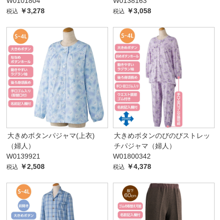
W0101804
W0138163
￥3,278
￥3,058
税込
税込
大きめボタンパジャマ(上衣)
大きめボタンのびのびストレッ
（婦人）
チパジャマ（婦人）
W0139921
W01800342
￥2,508
￥4,378
税込
税込