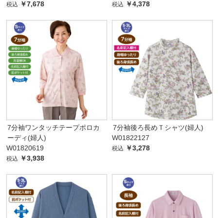
￥7,678
￥4,378
税込
税込
7分袖ワンタッチテープポロカ
7分袖後ろ長めＴシャツ(婦人)
ーディ(婦人)
W01822127
W01820619
￥3,278
税込
￥3,938
税込