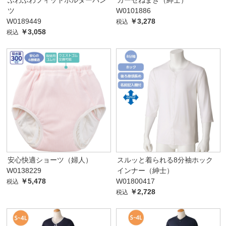
ふわふわフィットホルダーパン
ガーゼねまき（紳士）
ツ
W0101886
W0189449
￥3,278
税込
￥3,058
税込
安心快適ショーツ（婦人）
スルッと着られる8分袖ホック
W0138229
インナー（紳士）
￥5,478
W01800417
税込
￥2,728
税込