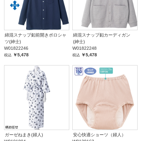
綿混スナップ釦前開きポロシャ
綿混スナップ釦カーディガン
ツ(紳士)
(紳士)
W01822246
W01822248
￥5,478
￥5,478
税込
税込
ガーゼねまき(婦人)
安心快適ショーツ（婦人）