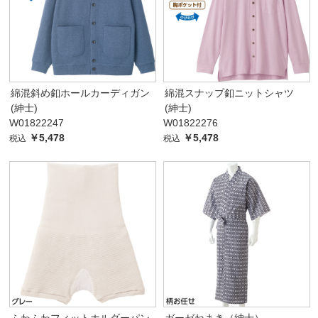
綿混斜め釦ホールカーディガン
綿混スナップ釦ニットシャツ
(紳士)
(紳士)
W01822247
W01822276
￥5,478
￥5,478
税込
税込