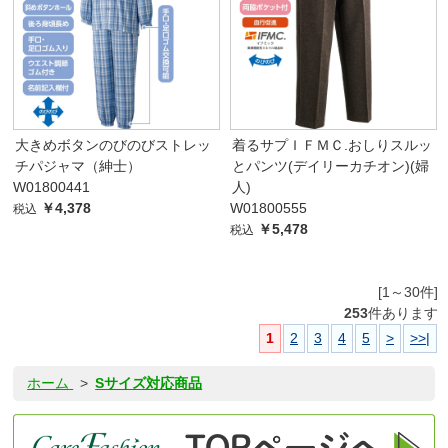
大きめボタンのびのびストレッ
着るサプＩＦＭＣ.おしりスルッ
チパジャマ（紳士）
とパンツ(デイリーカチオン)(婦
W01800441
人)
￥4,378
W01800555
税込
￥5,478
税込
[1～30件]
253
件あります
1
2
3
4
5
>
>>|
ホーム
>
Sサイズ対応商品