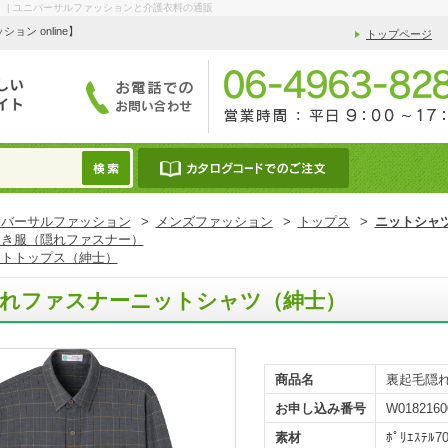
 | ユニバーサルファッションと介護衣料の通販
 online】
トップページ
ニバーサルファッション
>
メンズファッション
>
トップス
>
ニットシャ
開き服（隠れファスナー）
ットトップス（紳士）
隠れファスナーニットシャツ（紳士）
商品名
裏起毛隠
お申し込み番号
W0182160
素材
ﾎﾟﾘｴｽﾃﾙ7