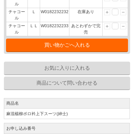
ル
チャコー
Ｌ
W0182232232
在庫あり
ル
チャコー
ＬＬ
W0182232233
あとわずかで完
ル
売
商品名
麻混楊柳ポロ衿上下スーツ(紳士)
お申し込み番号