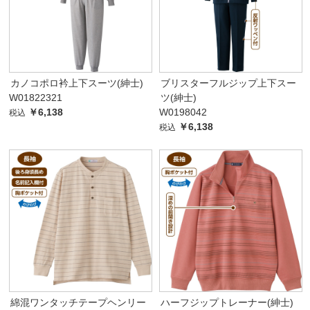
カノコポロ衿上下スーツ(紳士)
ブリスターフルジップ上下スー
W01822321
ツ(紳士)
￥6,138
W0198042
税込
￥6,138
税込
綿混ワンタッチテープヘンリー
ハーフジップトレーナー(紳士)