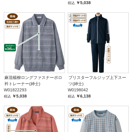
￥5,038
税込
麻混楊柳ロングファスナーポロ
ブリスターフルジップ上下スー
衿トレーナー(紳士)
ツ(紳士)
W01822293
W0198042
￥5,038
￥6,138
税込
税込