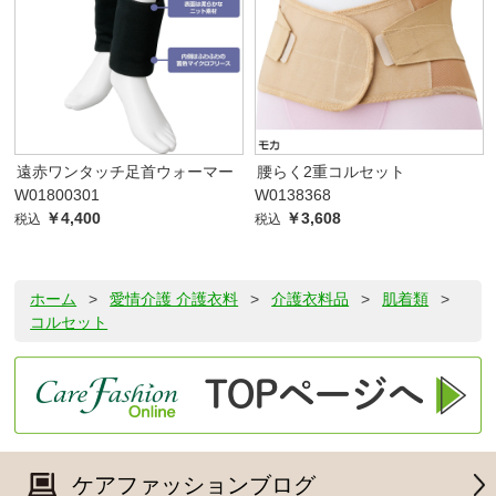
遠赤ワンタッチ足首ウォーマー
腰らく2重コルセット
W01800301
W0138368
￥4,400
￥3,608
税込
税込
ホーム
>
愛情介護 介護衣料
>
介護衣料品
>
肌着類
>
コルセット
ケアファッションブログ