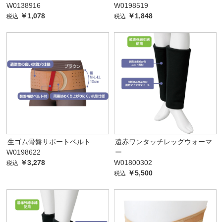
W0138916
W0198519
￥1,078
￥1,848
税込
税込
生ゴム骨盤サポートベルト
遠赤ワンタッチレッグウォーマ
W0198622
ー
￥3,278
W01800302
税込
￥5,500
税込