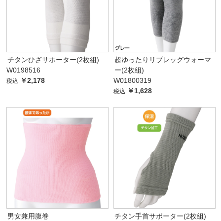
チタンひざサポーター(2枚組)
超ゆったりリブレッグウォーマ
W0198516
ー(2枚組)
￥2,178
W01800319
税込
￥1,628
税込
男女兼用腹巻
チタン手首サポーター(2枚組)