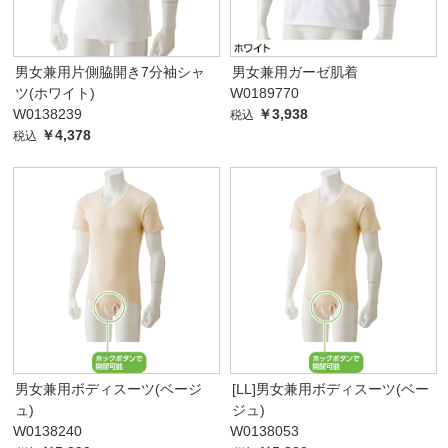
男女兼用片側脇開き7分袖シャ
男女兼用ガーゼ肌着
ツ(ホワイト)
W0189770
W0138239
￥3,938
税込
￥4,378
税込
男女兼用ボディスーツ(ベージ
[LL]男女兼用ボディスーツ(ベー
ュ)
ジュ)
W0138240
W0138053