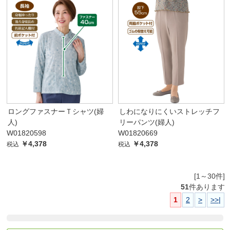
ロングファスナーＴシャツ(婦
しわになりにくいストレッチフ
人)
リーパンツ(婦人)
W01820598
W01820669
￥4,378
￥4,378
税込
税込
[1～30件]
51
件あります
1
2
>
>>|