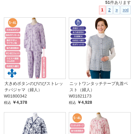
51
件あります
1
2
>
>>|
大きめボタンのびのびストレッ
ニットワンタッチテープ丸首ベ
チパジャマ（婦人）
スト（婦人）
W01800342
W01821173
￥4,378
￥4,928
税込
税込