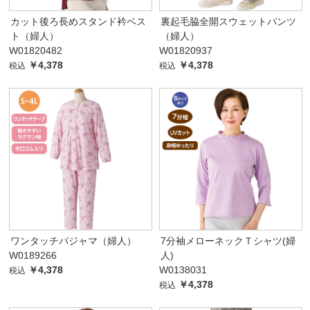
カット後ろ長めスタンド衿ベス
裏起毛脇全開スウェットパンツ
ト（婦人）
（婦人）
W01820482
W01820937
￥4,378
￥4,378
税込
税込
ワンタッチパジャマ（婦人）
7分袖メローネックＴシャツ(婦
W0189266
人)
￥4,378
W0138031
税込
￥4,378
税込