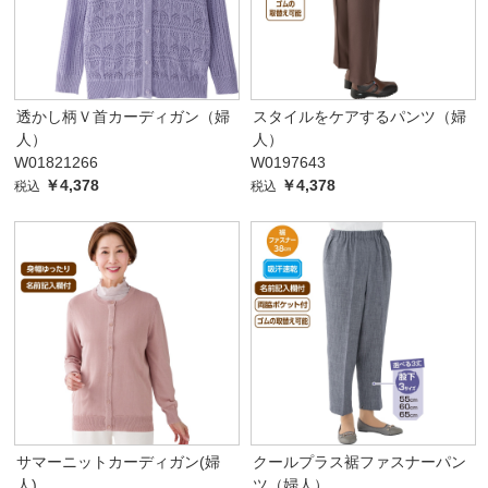
透かし柄Ｖ首カーディガン（婦
スタイルをケアするパンツ（婦
人）
人）
W01821266
W0197643
￥4,378
￥4,378
税込
税込
サマーニットカーディガン(婦
クールプラス裾ファスナーパン
人)
ツ（婦人）