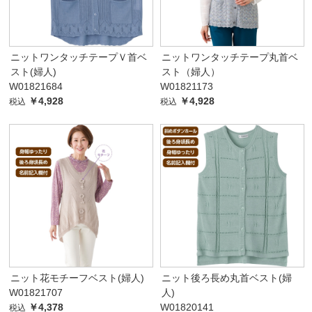
ニットワンタッチテープＶ首ベ
ニットワンタッチテープ丸首ベ
スト(婦人)
スト（婦人）
W01821684
W01821173
￥4,928
￥4,928
税込
税込
ニット花モチーフベスト(婦人)
ニット後ろ長め丸首ベスト(婦
W01821707
人)
￥4,378
W01820141
税込