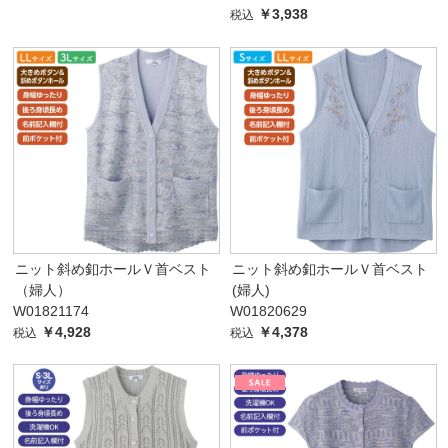
￥3,938
税込
ニット斜め釦ホールＶ首ベスト
ニット斜め釦ホールＶ首ベスト
（婦人）
(婦人)
W01821174
W01820629
￥4,928
￥4,378
税込
税込