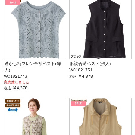
透かし柄フレンチ袖ベスト(婦
麻調合繊ベスト(婦人)
人)
W01821751
W01821743
￥4,378
税込
完売致しました
￥4,378
税込