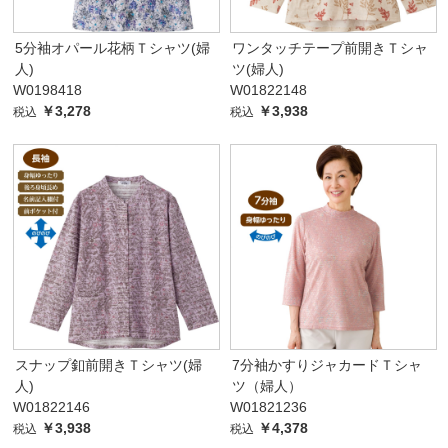
5分袖オパール花柄Ｔシャツ(婦
ワンタッチテープ前開きＴシャ
人)
ツ(婦人)
W0198418
W01822148
￥3,278
￥3,938
税込
税込
スナップ釦前開きＴシャツ(婦
7分袖かすりジャカードＴシャ
人)
ツ（婦人）
W01822146
W01821236
￥3,938
￥4,378
税込
税込