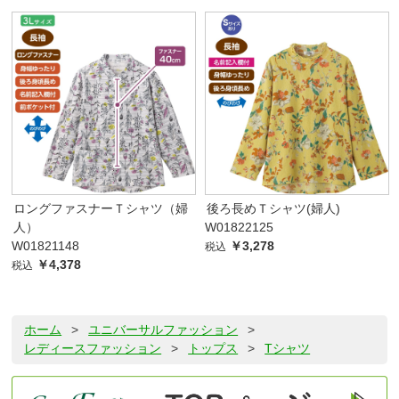
ロングファスナーＴシャツ（婦
後ろ長めＴシャツ(婦人)
人）
W01822125
W01821148
￥3,278
税込
￥4,378
税込
ホーム
>
ユニバーサルファッション
>
レディースファッション
>
トップス
>
Tシャツ