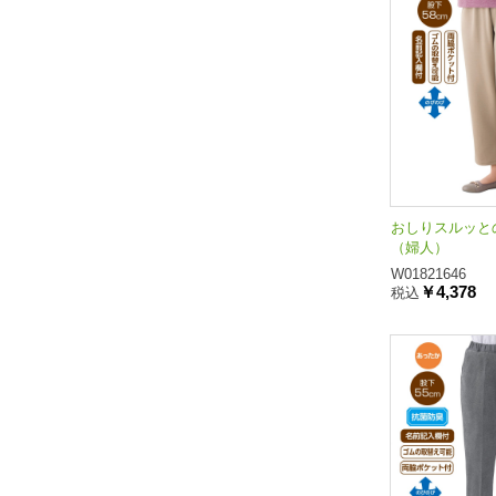
おしりスルッと
（婦人）
W01821646
￥4,378
税込