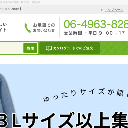
と介護衣料の通販 並び順：商品名
 online】
トップページ