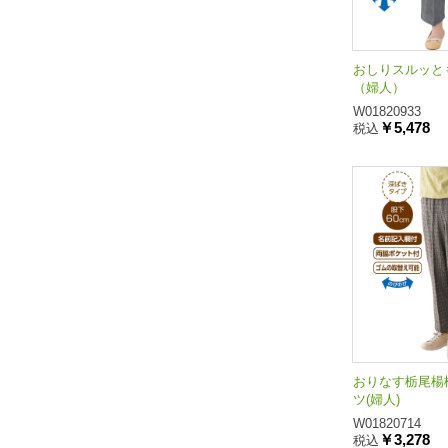
おしりスルッと
（婦人）
W01820933
￥5,478
税込
おりなす栃尾楊
ツ(婦人)
W01820714
￥3,278
税込