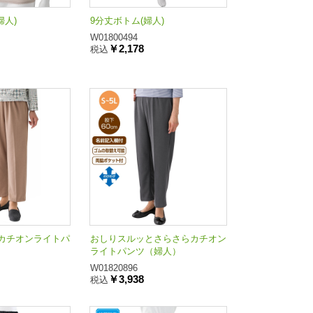
婦人)
9分丈ボトム(婦人)
W01800494
￥2,178
税込
カチオンライトパ
おしりスルッとさらさらカチオン
ライトパンツ（婦人）
W01820896
￥3,938
税込