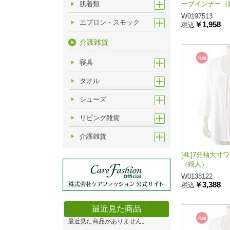
肌着類
ーブインナー（
W0197513
エプロン・スモック
￥1,958
税込
介護雑貨
寝具
タオル
シューズ
リビング雑貨
介護雑貨
[4L]7分袖大
（婦人）
W0138122
￥3,388
税込
最近見た商品
最近見た商品がありません。