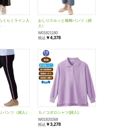
らくらくライン入
おしりスルッと楊柳パンツ（婦
）
人）
W01821180
￥4,378
税込
りパンツ（婦人）
カノコポロシャツ(婦人)
W01820268
￥3,278
税込