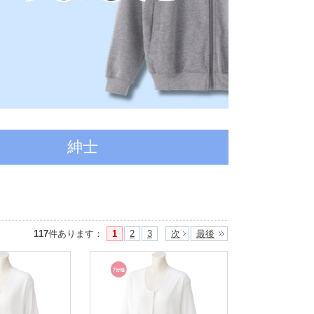
紳士
117
件あります
：
1
2
3
次
最後