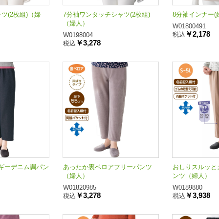
ツ(2枚組)（婦
7分袖ワンタッチシャツ(2枚組)
8分袖インナー(
（婦人）
W01800491
￥2,178
税込
W0198004
￥3,278
税込
ギーデニム調パン
あったか裏ベロアフリーパンツ
おしりスルッと
（婦人）
ンツ（婦人）
W01820985
W0189880
￥3,278
￥3,938
税込
税込