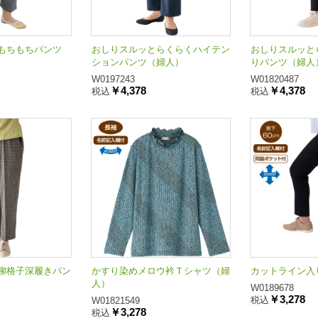
もちもちパンツ
おしりスルッとらくらくハイテン
おしりスルッと
ションパンツ（婦人）
りパンツ（婦人
W0197243
W01820487
￥4,378
￥4,378
税込
税込
柳格子深履きパン
かすり染めメロウ衿Ｔシャツ（婦
カットライン入
人）
W0189678
￥3,278
税込
W01821549
￥3,278
税込