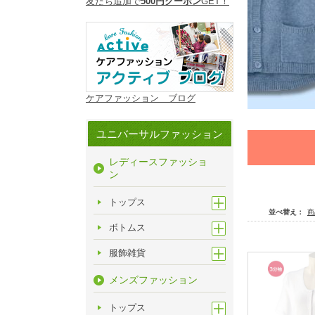
友だち追加で
500円クーポン
GET！
ケアファッション ブログ
ユニバーサルファッション
レディースファッショ
ン
トップス
並べ替え：
商
ボトムス
服飾雑貨
メンズファッション
トップス