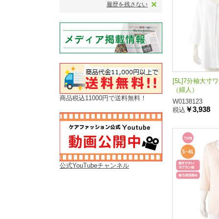
履歴を残さない
[5L]7分袖大
（婦人）
商品税込11000円で送料無料！
W0138123
￥3,938
税込
公式YouTubeチャンネル