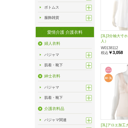
ボトムス
服飾雑貨
愛情介護 介護衣料
[3L]3分袖大
人）
婦人衣料
W0138112
￥3,058
税込
パジャマ
肌着・靴下
紳士衣料
パジャマ
肌着・靴下
介護衣料品
パジャマ関連
[3L]アロエ加