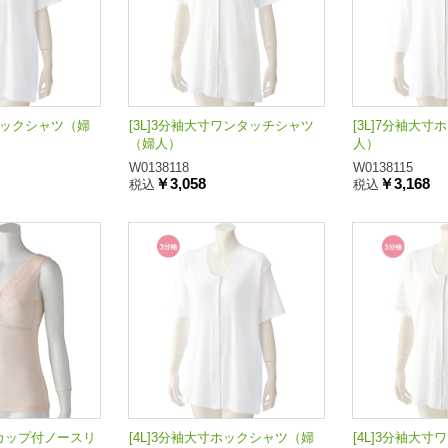
寸ホックシャツ（婦
[3L]3分袖大寸ワンタッチシャツ
[3L]7分袖大
（婦人）
人）
W0138118
W0138115
￥3,058
￥3,168
税込
税込
工カップ付ノースリ
[4L]3分袖大寸ホックシャツ（婦
[4L]3分袖大