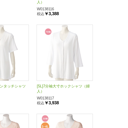
人）
W0138116
￥3,388
税込
寸ワンタッチシャツ
[5L]7分袖大寸ホックシャツ（婦
人）
W0138117
￥3,938
税込