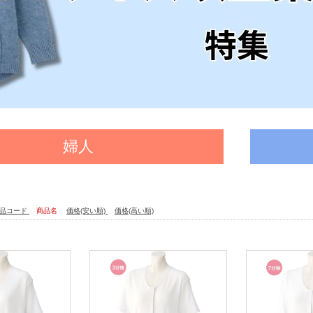
婦人
品コード
商品名
価格(安い順)
価格(高い順)