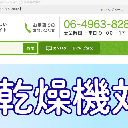
ルファッションと介護衣料の通販
 online】
トップページ