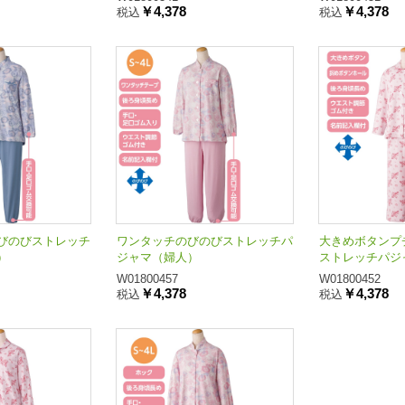
￥4,378
￥4,378
税込
税込
びのびストレッチ
ワンタッチのびのびストレッチパ
大きめボタンプ
）
ジャマ（婦人）
ストレッチパジ
W01800457
W01800452
￥4,378
￥4,378
税込
税込