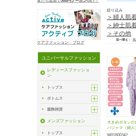
友だち追加で
500円クーポン
GET！
絞り込み
＞婦人肌
＞紳士肌
＞その他
並べ替え：
商
ケアファッション ブログ
ユニバーサルファッション
レディースファッショ
ン
トップス
ボトムス
服飾雑貨
メンズファッション
大きめボタンの
パジャマ（婦人
トップス
W01800342