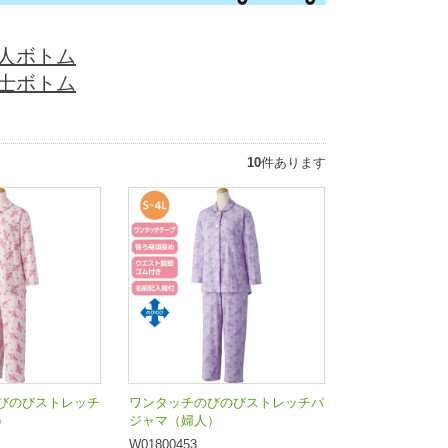
人ボトム
士ボトム
10
件あります
びのびストレッチ
ワンタッチのびのびストレッチパ
）
ジャマ（婦人）
W01800453