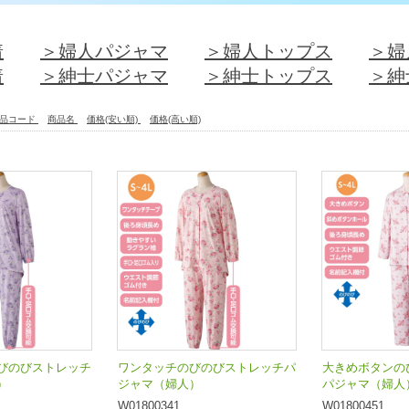
着
＞婦人パジャマ
＞婦人トップス
＞婦
着
＞紳士パジャマ
＞紳士トップス
＞紳
品コード
商品名
価格(安い順)
価格(高い順)
びのびストレッチ
ワンタッチのびのびストレッチパ
大きめボタンの
）
ジャマ（婦人）
パジャマ（婦人
W01800341
W01800451