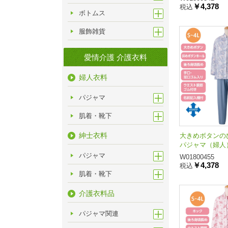
￥4,378
税込
ボトムス
服飾雑貨
愛情介護 介護衣料
婦人衣料
パジャマ
肌着・靴下
紳士衣料
大きめボタンの
パジャマ（婦人
パジャマ
W01800455
￥4,378
税込
肌着・靴下
介護衣料品
パジャマ関連