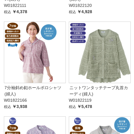
W01822111
W01822120
￥4,378
￥4,928
税込
税込
7分袖斜め釦ホールポロシャツ
ニットワンタッチテープ丸首カ
(婦人)
ーディ(婦人)
W01822166
W01822119
￥3,938
￥5,478
税込
税込