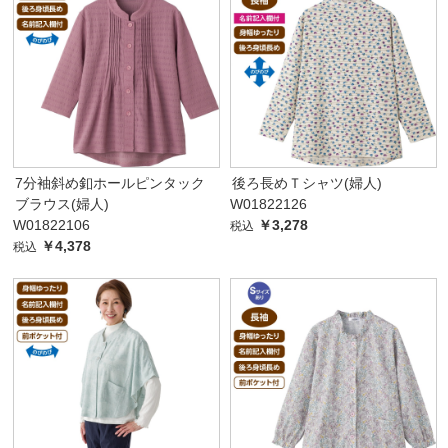
7分袖斜め釦ホールピンタック
後ろ長めＴシャツ(婦人)
ブラウス(婦人)
W01822126
W01822106
￥3,278
税込
￥4,378
税込