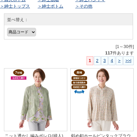
＞紳士トップス
＞紳士ボトム
＞その他
並べ替え：
[1～30件]
117
件あります
1
2
3
4
>
>>|
ニット透かし編みボレロ(婦人)
斜め釦ホールピンタックブラウ