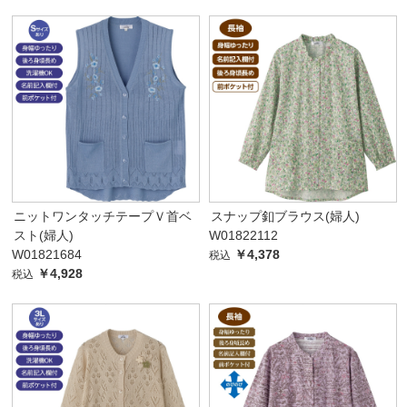
ニットワンタッチテープＶ首ベ
スナップ釦ブラウス(婦人)
スト(婦人)
W01822112
W01821684
￥4,378
税込
￥4,928
税込