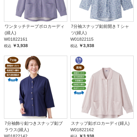
ワンタッチテープポロカーディ
7分袖スナップ釦前開きＴシャ
(婦人)
ツ(婦人)
W01822161
W01822115
￥3,938
￥3,938
税込
税込
7分袖飾り釦つきスナップ釦ブ
スナップ釦ポロカーディ(婦人)
ラウス(婦人)
W01822162
W01822142
￥3,938
税込