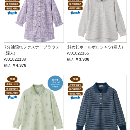
7分袖隠れファスナーブラウス
斜め釦ホールポロシャツ(婦人)
(婦人)
W01822165
W01822139
￥3,938
税込
￥4,378
税込