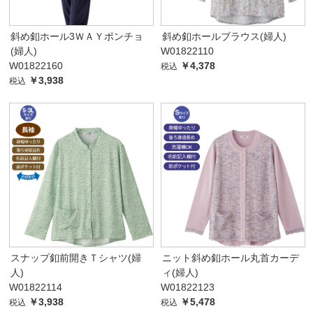
斜め釦ホール3ＷＡＹポンチョ
斜め釦ホールブラウス(婦人)
(婦人)
W01822110
W01822160
￥4,378
税込
￥3,938
税込
スナップ釦前開きＴシャツ(婦
ニット斜め釦ホール丸首カーデ
人)
ィ(婦人)
W01822114
W01822123
￥3,938
￥5,478
税込
税込