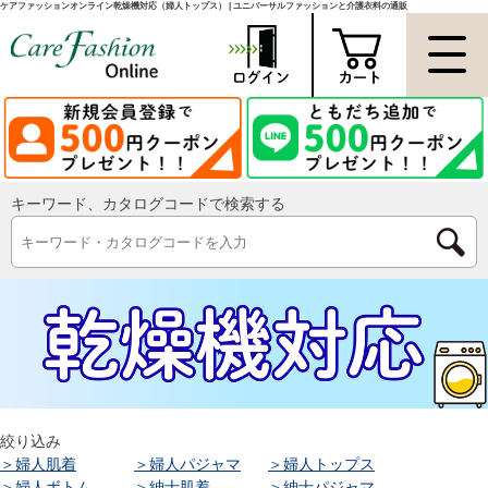
ケアファッションオンライン乾燥機対応（婦人トップス） | ユニバーサルファッションと介護衣料の通販
キーワード、カタログコードで検索する
絞り込み
＞婦人肌着
＞婦人パジャマ
＞婦人トップス
＞婦人ボトム
＞紳士肌着
＞紳士パジャマ