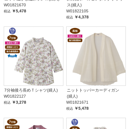
W01821670
ス(婦人)
￥5,478
W01822105
税込
￥4,378
税込
7分袖後ろ長めＴシャツ(婦人)
ニットトッパーカーディガン
W01822127
(婦人)
￥3,278
W01821671
税込
￥5,478
税込