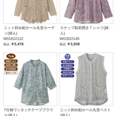
ニット斜め釦ホール丸首カーデ
スナップ釦前開きＴシャツ(婦
ィ(婦人)
人)
W01822122
W01822146
￥5,478
￥3,938
税込
税込
7分袖ワンタッチテープブラウ
ニット斜め釦ホール丸首ベスト
ス(婦人)
(婦人)